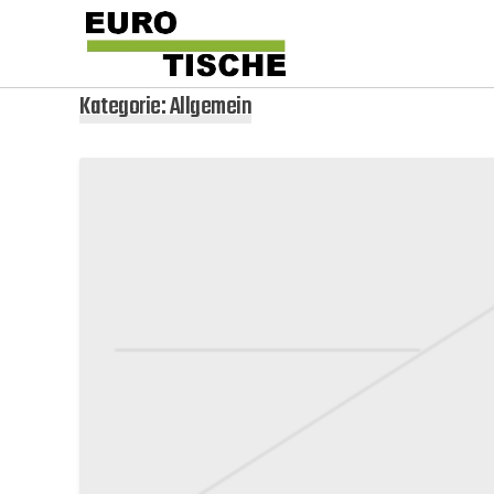
Skip
Ihr
Euro-
to
Fachhandel
Tische
content
Kategorie:
Allgemein