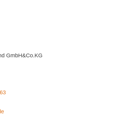
land GmbH&Co.KG
663
de